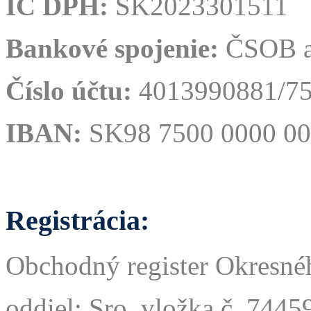
IČ DPH:
SK
2023301511
Bankové spojenie:
ČSOB a
Číslo účtu:
4013990881/7
IBAN:
SK98 7500 0000 00
Registrácia:
Obchodný register Okresnéh
oddiel: Sro, vložka č. 7445